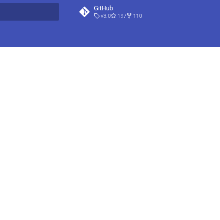
GitHub
v3.0
197
110
 má vyhledat