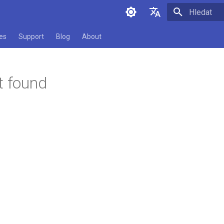
Pište co se
English
es
Support
Blog
About
Čeština
t found