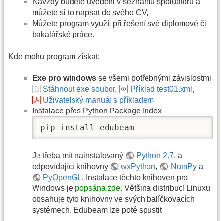
Navždy budete uvedeni v seznamu spoluatorů a
můžete si to napsat do svého CV,
Můžete program využít při řešení své diplomové či
bakalářské práce.
Kde mohu program získat:
Exe pro windows
se všemi potřebnými závislostmi
Stáhnout exe soubor
,
Příklad test01.xml
,
Uživatelský manuál s příkladem
Instalace přes Python Package Index
pip install edubeam
Je třeba mít nainstalovaný
Python 2.7
, a
odpovídající knihovny
wxPython
,
NumPy
a
PyOpenGL
. Instalace těchto knihoven pro
Windows je
popsána zde
. Většina distribucí Linuxu
obsahuje tyto knihovny ve svých balíčkovacích
systémech. Edubeam lze poté spustit