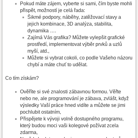
Pokud máte zájem, vyberte si sami, čím byste mohli
přispět, možností je celá řada:
Šikmé podpory, náběhy, zatěžovací stavy a
jejich kombinace, 3D analýza, stabilita,
dynamika ….
Zajímá Vás grafika? Můžete vylepšit grafické
prostředí, implementovat výběr prvků a uzlů
myší, atd.,
Můžete si vybrat cokoli, co podle Vašeho názoru
chybí a máte chuť to udělat.
Co tím získám?
Ověříte si své znalosti zábavnou formou. Věřte
nebo ne, ale programování je zábava, zvlášt, když
výsledky Vaší práce hned vidíte a můžete se jimi
pochlubit ostatním,
Přispějete k vývoji volně dostupného programu,
který budou moci vaši kolegové požívat zcela
zdarma,