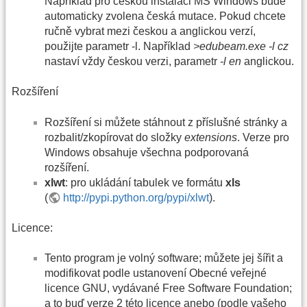
Například pro českou instalaci MS Windows bude
automaticky zvolena česká mutace. Pokud chcete
ručně vybrat mezi českou a anglickou verzí,
použijte parametr -l. Například
>edubeam.exe -l cz
nastaví vždy českou verzi, parametr
-l en
anglickou.
Rozšíření
Rozšíření si můžete stáhnout z příslušné stránky a
rozbalit/zkopírovat do složky
extensions
. Verze pro
Windows obsahuje všechna podporovaná
rozšíření.
xlwt
: pro ukládání tabulek ve formátu
xls
(
http://pypi.python.org/pypi/xlwt
).
Licence:
Tento program je volný software; můžete jej šířit a
modifikovat podle ustanovení Obecné veřejné
licence GNU, vydávané Free Software Foundation;
a to buď verze 2 této licence anebo (podle vašeho