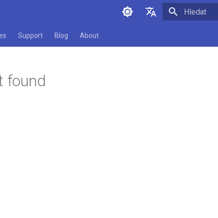
Pište co se
English
es
Support
Blog
About
Čeština
t found